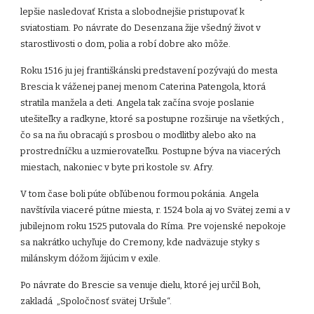
lepšie nasledovať Krista a slobodnejšie pristupovať k
sviatostiam. Po návrate do Desenzana žije všedný život v
starostlivosti o dom, polia a robí dobre ako môže.
Roku 1516 ju jej františkánski predstavení pozývajú do mesta
Brescia k váženej panej menom Caterina Patengola, ktorá
stratila manžela a deti. Angela tak začína svoje poslanie
utešiteľky a radkyne, ktoré sa postupne rozširuje na všetkých ,
čo sa na ňu obracajú s prosbou o modlitby alebo ako na
prostredníčku a uzmierovateľku. Postupne býva na viacerých
miestach, nakoniec v byte pri kostole sv. Afry.
V tom čase boli púte obľúbenou formou pokánia. Angela
navštívila viaceré pútne miesta, r. 1524 bola aj vo Svätej zemi a v
jubilejnom roku 1525 putovala do Ríma. Pre vojenské nepokoje
sa nakrátko uchyľuje do Cremony, kde nadväzuje styky s
milánskym dóžom žijúcim v exile.
Po návrate do Brescie sa venuje dielu, ktoré jej určil Boh,
zakladá „Spoločnosť svätej Uršule“.