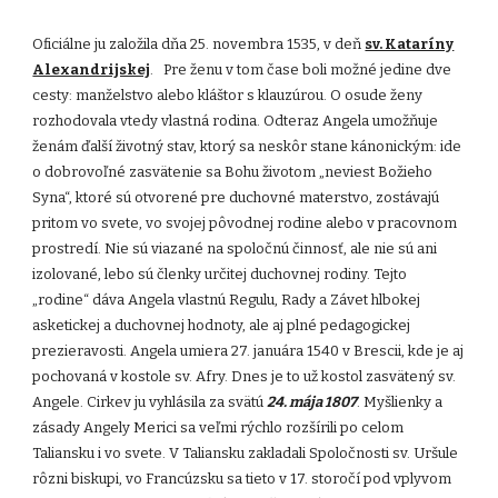
Oficiálne ju založila dňa 25. novembra 1535, v deň
sv. Kataríny
Alexandrijskej
. Pre ženu v tom čase boli možné jedine dve
cesty: manželstvo alebo kláštor s klauzúrou. O osude ženy
rozhodovala vtedy vlastná rodina. Odteraz Angela umožňuje
ženám ďalší životný stav, ktorý sa neskôr stane kánonickým: ide
o dobrovoľné zasvätenie sa Bohu životom „neviest Božieho
Syna“, ktoré sú otvorené pre duchovné materstvo, zostávajú
pritom vo svete, vo svojej pôvodnej rodine alebo v pracovnom
prostredí. Nie sú viazané na spoločnú činnosť, ale nie sú ani
izolované, lebo sú členky určitej duchovnej rodiny. Tejto
„rodine“ dáva Angela vlastnú Regulu, Rady a Závet hlbokej
asketickej a duchovnej hodnoty, ale aj plné pedagogickej
prezieravosti. Angela umiera 27. januára 1540 v Brescii, kde je aj
pochovaná v kostole sv. Afry. Dnes je to už kostol zasvätený sv.
Angele. Cirkev ju vyhlásila za svätú
24. mája 1807
. Myšlienky a
zásady Angely Merici sa veľmi rýchlo rozšírili po celom
Taliansku i vo svete. V Taliansku zakladali Spoločnosti sv. Uršule
rôzni biskupi, vo Francúzsku sa tieto v 17. storočí pod vplyvom