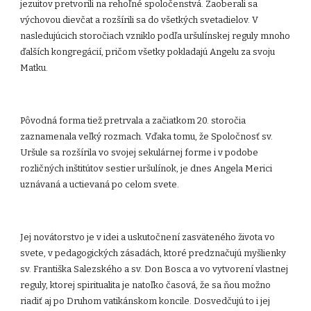
jezuitov pretvorili na rehoľné spoločenstvá. Zaoberali sa
výchovou dievčat a rozšírili sa do všetkých svetadielov. V
nasledujúcich storočiach vzniklo podľa uršulínskej reguly mnoho
ďalších kongregácií, pričom všetky pokladajú Angelu za svoju
Matku.
Pôvodná forma tiež pretrvala a začiatkom 20. storočia
zaznamenala veľký rozmach. Vďaka tomu, že Spoločnosť sv.
Uršule sa rozšírila vo svojej sekulárnej forme i v podobe
rozličných inštitútov sestier uršulínok, je dnes Angela Merici
uznávaná a uctievaná po celom svete.
Jej novátorstvo je v idei a uskutočnení zasväteného života vo
svete, v pedagogických zásadách, ktoré predznačujú myšlienky
sv. Františka Salezského a sv. Don Bosca a vo vytvorení vlastnej
reguly, ktorej spiritualita je natoľko časová, že sa ňou možno
riadiť aj po Druhom vatikánskom koncile. Dosvedčujú to i jej