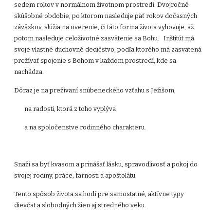
sedem rokov v normálnom životnom prostredí. Dvojročné
skúšobné obdobie, po ktorom nasleduje päť rokov dočasných
záväzkov, slúžia na overenie, či táto forma života vyhovuje, až
potom nasleduje celoživotné zasvätenie sa Bohu. Inštitút má
svoje vlastné duchovné dedičstvo, podľa ktorého má zasvätená
prežívať spojenie s Bohom v každom prostredí, kde sa
nachádza.
Dôraz je na prežívaní snúbeneckého vzťahu s Ježišom,
na radosti, ktorá z toho vyplýva
a na spoločenstve rodinného charakteru.
Snaží sa byť kvasom a prinášať lásku, spravodlivosť a pokoj do
svojej rodiny, práce, farnosti a apoštolátu.
Tento spôsob života sa hodí pre samostatné, aktívne typy
dievčat a slobodných žien aj stredného veku.