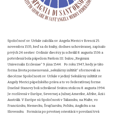
Spoločnosť sv. Uršule založila sv. Angela Merici v Brescii 25.
novembra 1535, keď sa do knihy, dodnes uchovávanej, zapísalo
prvých 24 sestier. Ordinár diecézy ju schválil 8. augusta 1536 a
potvrdená bola pápežom Pavlom III. bulou „Regimini
Universalis Ecclesiae“ 9. júna 1544. Po roku 1947, kedy je táto
forma života pomenovaná „sekulárny inštitút“ sformovali sa
diecézne Spoločnosti sv. Uršule v jediný Sekulárny inštitút sv.
Angely Merici pápežského práva a to vo federatívnej forme.
Dnešné Stanovy boli schválené Svätou stolicou 8. augusta 1994.
Je rozšírená v Európe, Severnej a Južnej Amerike, Afrike, Ázii i
Austrálii. V Európe sú Spoločnosti v Taliansku, na Malte, vo
Francúzsku, Nemecku, Švajčiarsku, Poľsku, Anglicku a na
Slovensku. Formácia po prvotnej orientácii v povolaní trvá